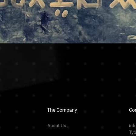
The Company
Con
About Us
inf
Työ