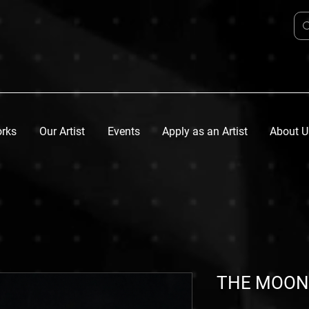
orks
Our Artist
Events
Apply as an Artist
About U
THE MOON