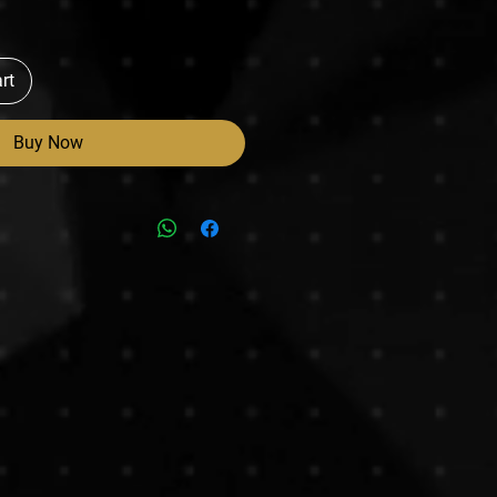
rt
Buy Now