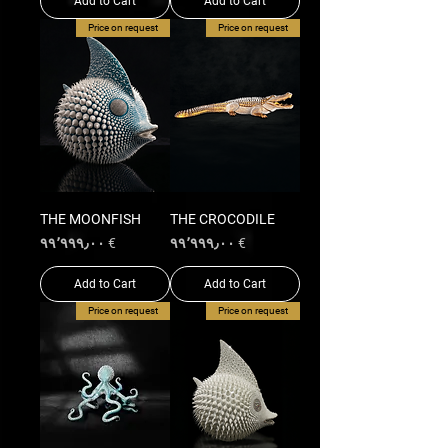
Add to Cart
Add to Cart
Price on request
Price on request
THE MOONFISH
THE CROCODILE
Price
Price
€ ۹۹٬۹۹۹٫۰۰
€ ۹۹٬۹۹۹٫۰۰
Add to Cart
Add to Cart
Price on request
Price on request