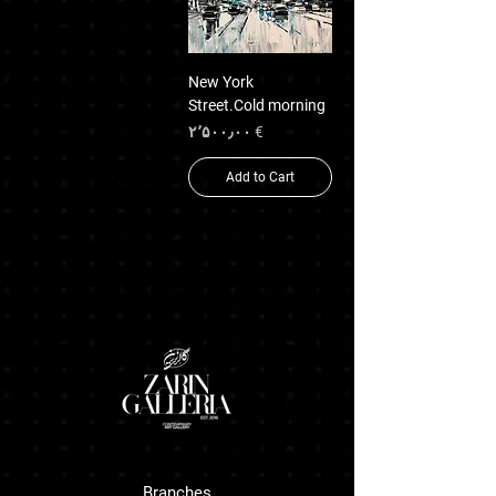
New York
Street.Cold morning
Price
€ ۲٬۵۰۰٫۰۰
Add to Cart
Branches