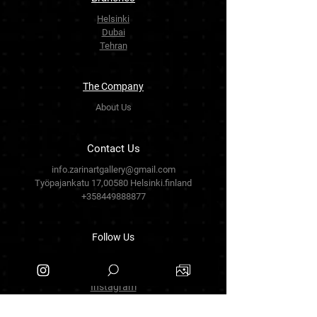
Helsinki
Dubai
Tehran
The Company
About Us
Contact Us
info.zarinartgallery@gmail.com
Työpajankatu 17,00580 Helsinki.finland
+358449888877
Follow Us
Facebook
Threads
Instagram