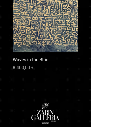
Waves in the Blue
CHARISMA LION
Hinta
Hinta
8 400,00 €
99 999,00 €