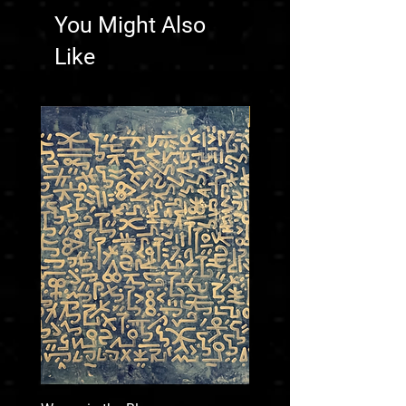
You Might Also
Like
Price on request