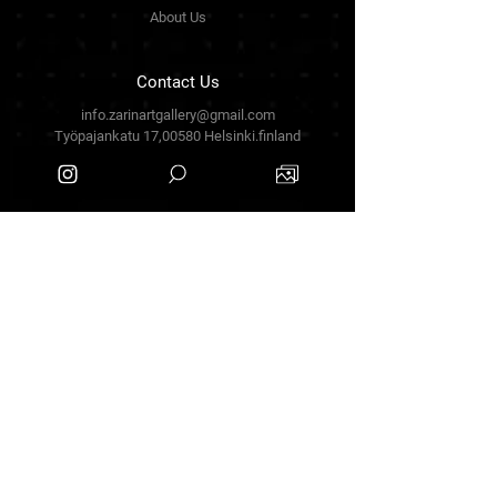
About Us
Contact Us
info.zarinartgallery@gmail.com
Työpajankatu 17,00580 Helsinki.finland
+358449888877
Follow Us
Facebook
Threads
Instagram
Terms & Conditions
Privacy Policy
Shipping Policy
Refund Policy
Cookie Policy