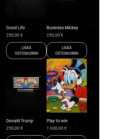
Good Life
Business Mickey
Hinta
Hinta
250,00 €
250,00 €
LISÄÄ
LISÄÄ
OSTOSKORIIN
OSTOSKORIIN
Donald Trump
Play to win
Hinta
Hinta
250,00 €
1 600,00 €